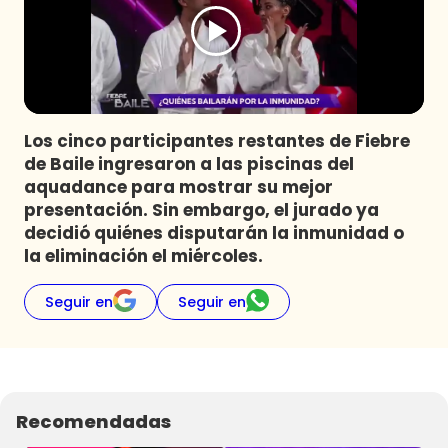
Programas
Club De La Comedia
Contigo en Directo
Plan Perfecto
Los cinco participantes restantes de Fiebre
El Tiempo
de Baile ingresaron a las piscinas del
Sabingo
aquadance para mostrar su mejor
Todos Los Programas
presentación. Sin embargo, el jurado ya
decidió quiénes disputarán la inmunidad o
la eliminación el miércoles.
Seguir en
Seguir en
Recomendadas