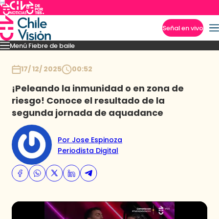
Señal en vivo
Menú Fiebre de baile
Imperdibles
Mejores Momentos
Presentaciones
El VAR-After del baile
Capitu
Inicio
17/ 12/ 2025
00:52
¡Peleando la inmunidad o en zona de
riesgo! Conoce el resultado de la
segunda jornada de aquadance
Por Jose Espinoza
Periodista Digital