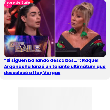
Fiebre de Baile
“Si siguen bailando descalzos…”: Raquel
Argandoña lanzó un tajante ultimátum que
descolocó a Itay Vargas