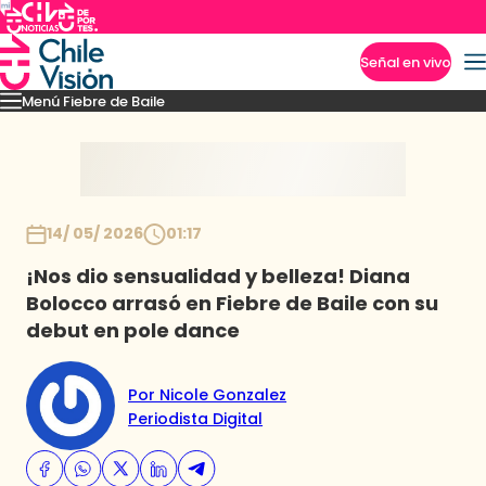
Señal en vivo
Menú Fiebre de Baile
Imperdibles
Mejores Momentos
Presentaciones
El VAR-After del baile
Capitu
Inicio
14/ 05/ 2026
01:17
¡Nos dio sensualidad y belleza! Diana
Bolocco arrasó en Fiebre de Baile con su
debut en pole dance
Por Nicole Gonzalez
Periodista Digital