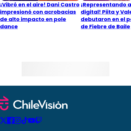
¡Vibró en el aire! Dani Castro
¡Representando a
impresionó con acrobacias
digital! Piita y Val
de alto impacto en pole
debutaron en el p
dance
de Fiebre de Baile