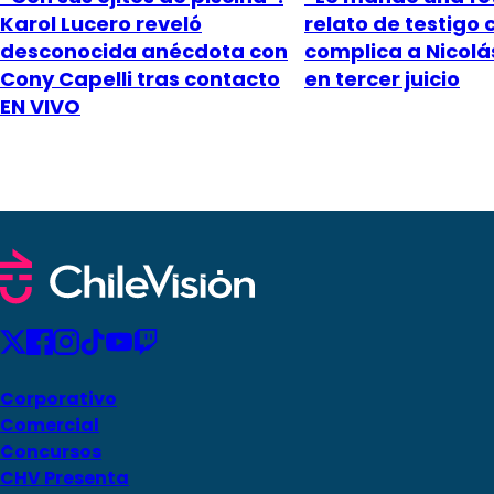
Karol Lucero reveló
relato de testigo 
desconocida anécdota con
complica a Nicol
Cony Capelli tras contacto
en tercer juicio
EN VIVO
Corporativo
Comercial
Concursos
CHV Presenta