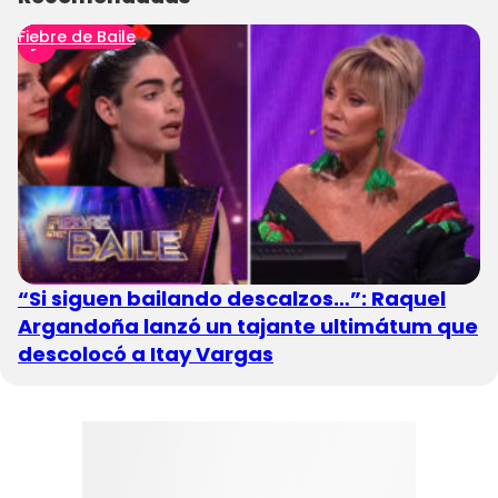
Fiebre de Baile
“Si siguen bailando descalzos…”: Raquel
Argandoña lanzó un tajante ultimátum que
descolocó a Itay Vargas