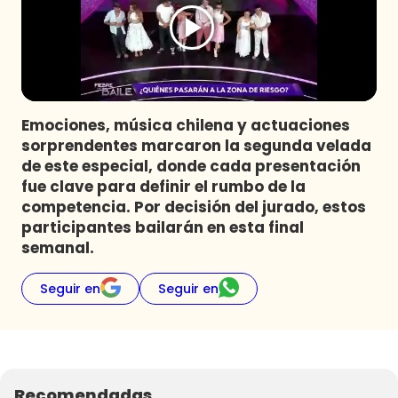
Programas
Club De La Comedia
Contigo en Directo
Plan Perfecto
Emociones, música chilena y actuaciones
El Tiempo
sorprendentes marcaron la segunda velada
Sabingo
de este especial, donde cada presentación
Todos Los Programas
fue clave para definir el rumbo de la
competencia. Por decisión del jurado, estos
participantes bailarán en esta final
semanal.
Seguir en
Seguir en
Recomendadas