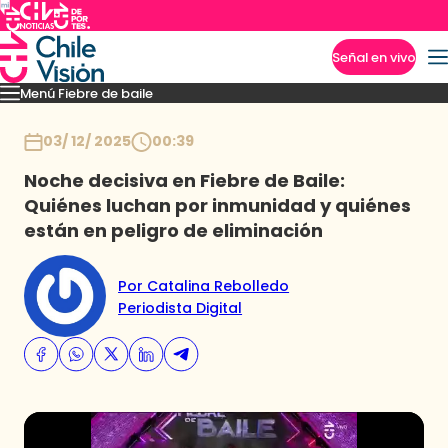
Señal en vivo
Menú Fiebre de baile
Imperdibles
Mejores Momentos
Presentaciones
El VAR-After del baile
Capitu
Inicio
03/ 12/ 2025
00:39
Noche decisiva en Fiebre de Baile:
Quiénes luchan por inmunidad y quiénes
están en peligro de eliminación
Por Catalina Rebolledo
Periodista Digital