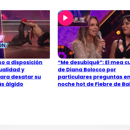
so a disposición
“Me desubiqué”: El mea c
ualidad y
de Diana Bolocco por
para desatar su
particulares preguntas e
s álgido
noche hot de Fiebre de Bai