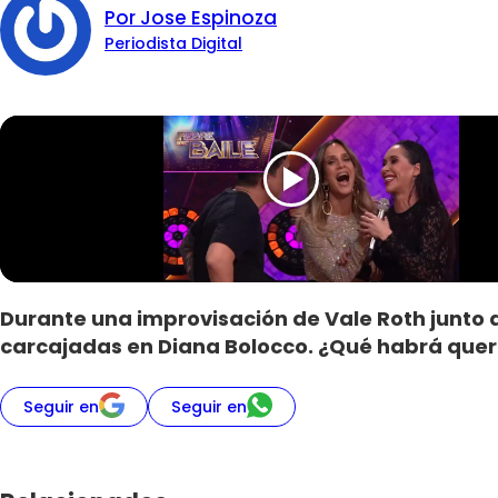
Por Jose Espinoza
Periodista Digital
Durante una improvisación de Vale Roth junto a 
carcajadas en Diana Bolocco. ¿Qué habrá querid
Seguir en
Seguir en