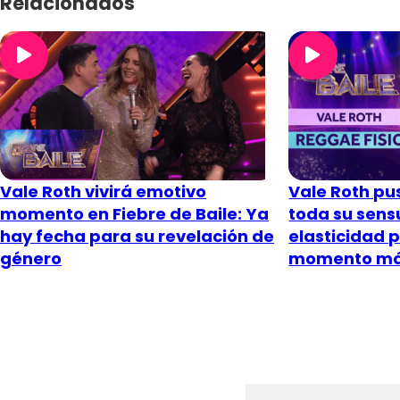
Relacionados
Vale Roth vivirá emotivo
Vale Roth pu
momento en Fiebre de Baile: Ya
toda su sens
hay fecha para su revelación de
elasticidad 
género
momento má