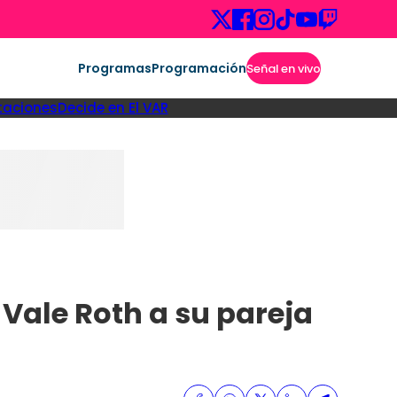
Programas
Programación
Señal en vivo
taciones
Decide en El VAR
 Vale Roth a su pareja