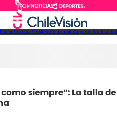
Presentaciones
El VAR-After del baile
Capitulos
Noticias
Vo
 como siempre”: La talla de
ana