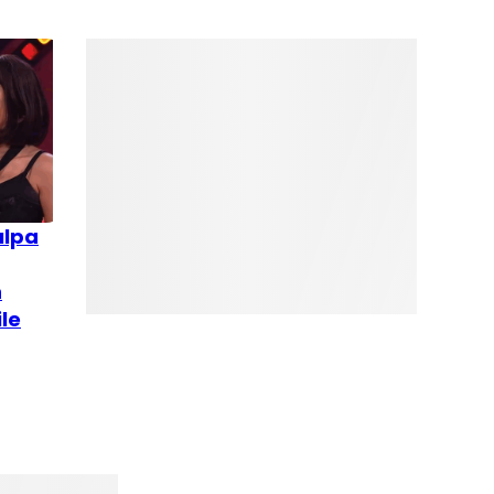
ulpa
n
le