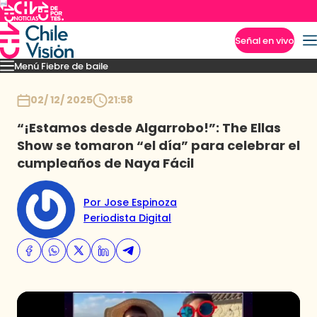
Señal en vivo
Menú Fiebre de baile
Imperdibles
Mejores Momentos
Presentaciones
El VAR-After del baile
Capitu
Inicio
02/ 12/ 2025
21:58
“¡Estamos desde Algarrobo!”: The Ellas
Show se tomaron “el día” para celebrar el
cumpleaños de Naya Fácil
Por Jose Espinoza
Periodista Digital