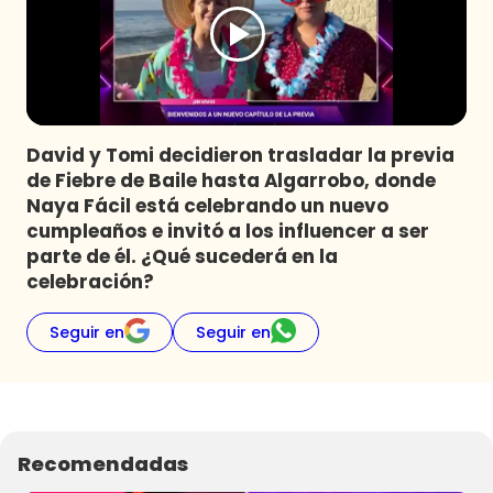
Programas
Club De La Comedia
Contigo en Directo
Plan Perfecto
David y Tomi decidieron trasladar la previa
El Tiempo
de Fiebre de Baile hasta Algarrobo, donde
Sabingo
Naya Fácil está celebrando un nuevo
Todos Los Programas
cumpleaños e invitó a los influencer a ser
parte de él. ¿Qué sucederá en la
celebración?
Seguir en
Seguir en
Recomendadas