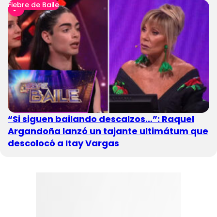
Fiebre de Baile
“Si siguen bailando descalzos…”: Raquel
Argandoña lanzó un tajante ultimátum que
descolocó a Itay Vargas