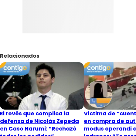
Relacionados
El revés que complica la
Víctima de “cuent
defensa de Nicolás Zepeda
en compra de aut
en Caso Narumi: “Rechazó
modus operandi 