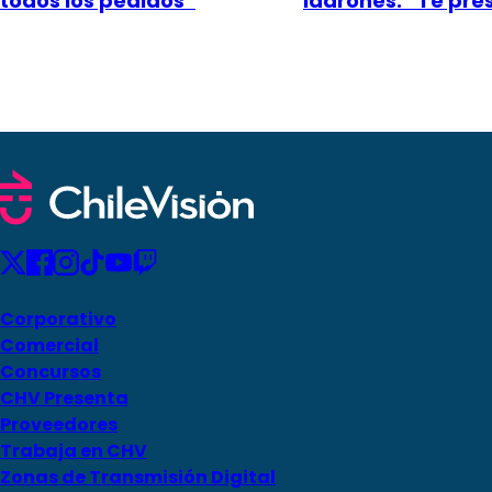
todos los pedidos”
ladrones: “Te pr
Corporativo
Comercial
Concursos
CHV Presenta
Proveedores
Trabaja en CHV
Zonas de Transmisión Digital