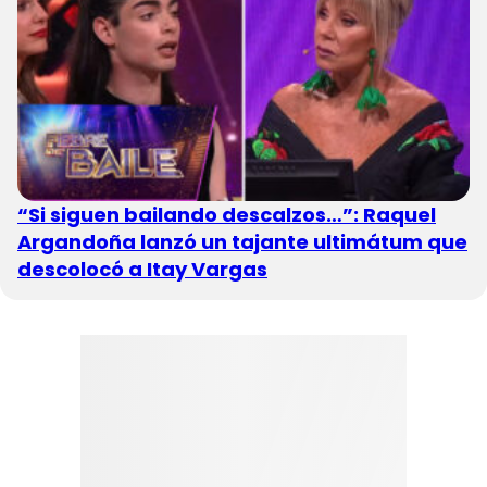
“Si siguen bailando descalzos…”: Raquel
Argandoña lanzó un tajante ultimátum que
descolocó a Itay Vargas