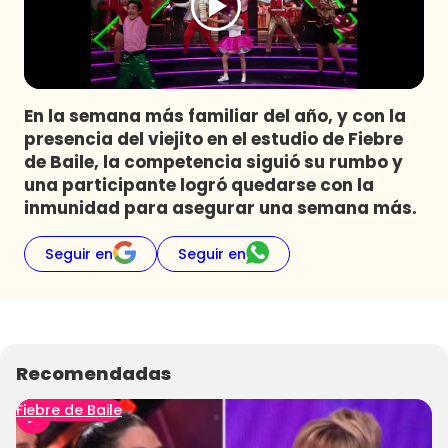
Programas
Club De La Comedia
Contigo en Directo
Plan Perfecto
En la semana más familiar del año, y con la
presencia del viejito en el estudio de Fiebre
El Tiempo
de Baile, la competencia siguió su rumbo y
Sabingo
una participante logró quedarse con la
Todos Los Programas
inmunidad para asegurar una semana más.
Seguir en
Seguir en
Recomendadas
Fiebre de Baile