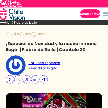
Señal en vivo
Menú Fiebre de baile
Imperdibles
Mejores Momentos
Presentaciones
El VAR-After del baile
Capitu
Inicio
23/ 12/ 2025
00:56
¡Especial de Navidad y la nueva inmune
llegó! | Fiebre de Baile | Capítulo 33
Por Jose Espinoza
Periodista Digital