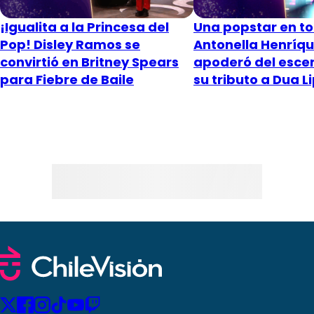
¡Igualita a la Princesa del
Una popstar en to
Pop! Disley Ramos se
Antonella Henríqu
convirtió en Britney Spears
apoderó del esce
para Fiebre de Baile
su tributo a Dua L