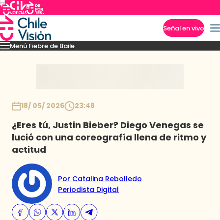
Señal en vivo
Menú Fiebre de Baile
Imperdibles
Mejores Momentos
Presentaciones
El VAR-After del baile
Capitu
Inicio
18/ 05/ 2026
23:48
¿Eres tú, Justin Bieber? Diego Venegas se
lució con una coreografía llena de ritmo y
actitud
Por Catalina Rebolledo
Periodista Digital