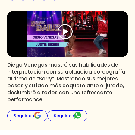
Programas
Club De La Comedia
Contigo en Directo
Plan Perfecto
El Tiempo
Sabingo
Todos Los Programas
Diego Venegas mostró sus habilidades de
interpretación con su aplaudida coreografía
al ritmo de “Sorry”. Mostrando sus mejores
pasos y su lado más coqueto ante el jurado,
deslumbró a todos con una refrescante
performance.
Seguir en
Seguir en