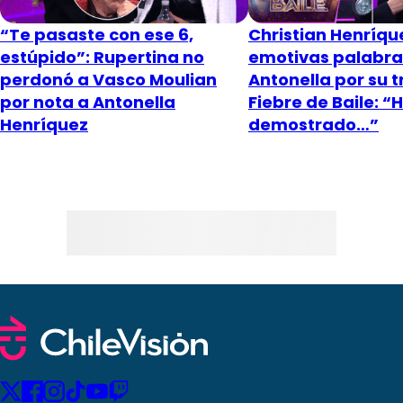
“Te pasaste con ese 6,
Christian Henríqu
estúpido”: Rupertina no
emotivas palabra
perdonó a Vasco Moulian
Antonella por su 
por nota a Antonella
Fiebre de Baile: “
Henríquez
demostrado…”