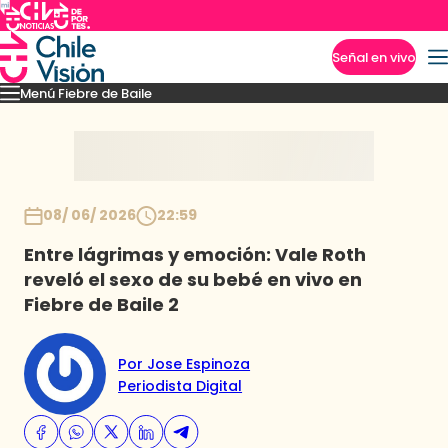
Señal en vivo
Menú Fiebre de Baile
Imperdibles
Mejores Momentos
Presentaciones
El VAR-After del baile
Capitu
Inicio
08/ 06/ 2026
22:59
Entre lágrimas y emoción: Vale Roth
reveló el sexo de su bebé en vivo en
Fiebre de Baile 2
Por Jose Espinoza
Periodista Digital