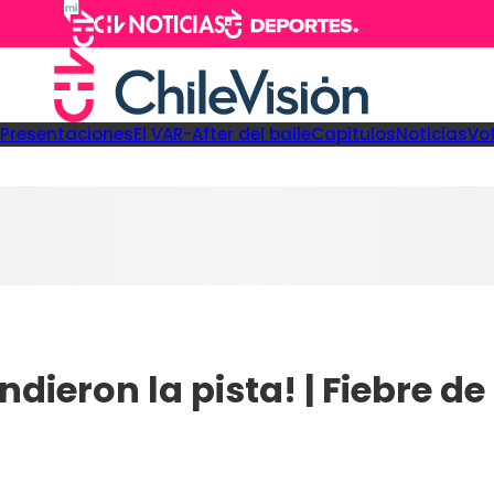
Presentaciones
El VAR-After del baile
Capitulos
Noticias
Vo
ieron la pista! | Fiebre de 