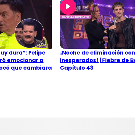
uy dura”: Felipe
¡Noche de eliminación con
gró emocionar a
inesperados! | Fiebre de Ba
vocó que cambiara
Capítulo 43