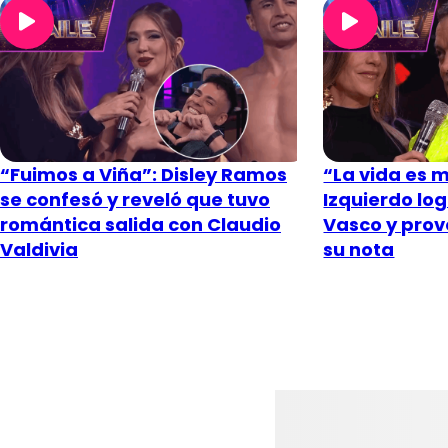
“Fuimos a Viña”: Disley Ramos
“La vida es m
se confesó y reveló que tuvo
Izquierdo lo
romántica salida con Claudio
Vasco y pro
Valdivia
su nota