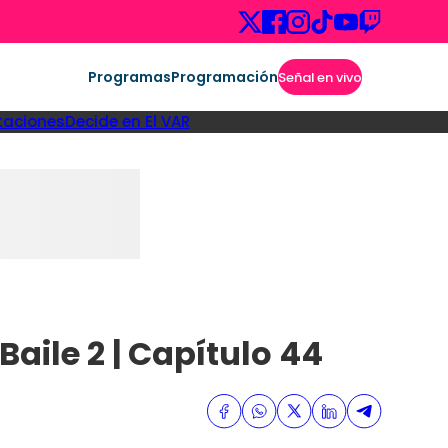
Programas
Programación
Señal en vivo
taciones
Decide en El VAR
Baile 2 | Capítulo 44