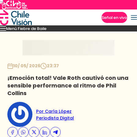
Señal en vivo
Menú Fiebre de Baile
Imperdibles
Mejores Momentos
Presentaciones
El VAR-After del baile
Capitu
Inicio
10/ 05/ 2026
23:37
¡Emoción total! Vale Roth cautivó con una
sensible performance al ritmo de Phil
Collins
Por Carla López
Periodista Digital