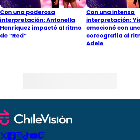
Con una poderosa
Con una intensa
interpretación: Antonella
interpretación: Yi
Henríquez impactó al ritmo
emocionó con un
de “Red”
coreografía al ri
Adele