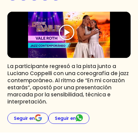
Programas
Club De La Comedia
Contigo en Directo
Plan Perfecto
El Tiempo
Sabingo
Todos Los Programas
La participante regresó a la pista junto a
Luciano Coppelli con una coreografía de jazz
contemporáneo. Al ritmo de “En mi corazón
estarás”, apostó por una presentación
marcada por la sensibilidad, técnica e
interpretación.
Seguir en
Seguir en