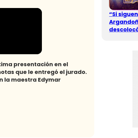
“Si sigue
Argandoña
descolocó
tima presentación en el
otas que le entregó el jurado.
con la maestra Edymar