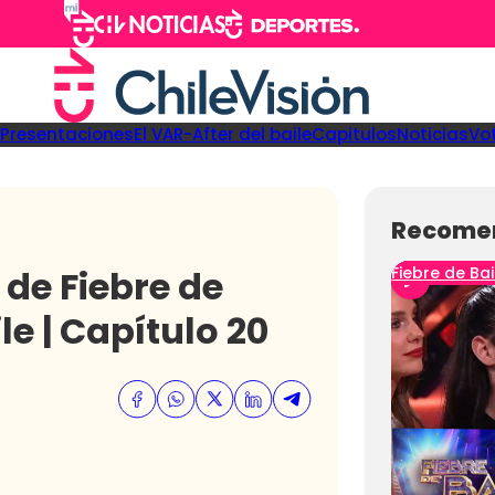
Presentaciones
El VAR-After del baile
Capitulos
Noticias
Vo
Recome
de Fiebre de
Fiebre de Bai
ile | Capítulo 20