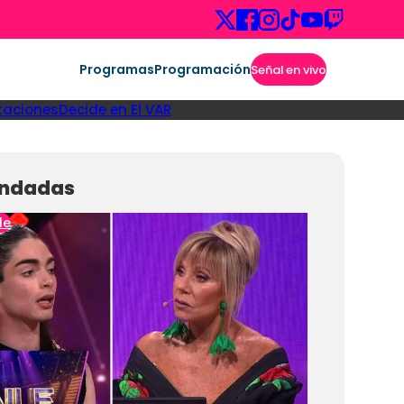
Programas
Programación
Señal en vivo
taciones
Decide en El VAR
ndadas
le