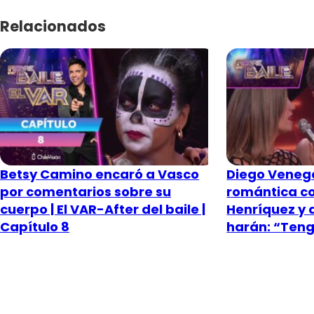
Relacionados
Betsy Camino encaró a Vasco
Diego Venega
por comentarios sobre su
romántica co
cuerpo | El VAR-After del baile |
Henríquez y 
Capítulo 8
harán: “Ten