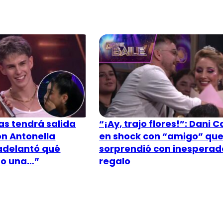
s tendrá salida
“¡Ay, trajo flores!”: Dani C
n Antonella
en shock con “amigo” que
adelantó qué
sorprendió con inesperad
go una…”
regalo