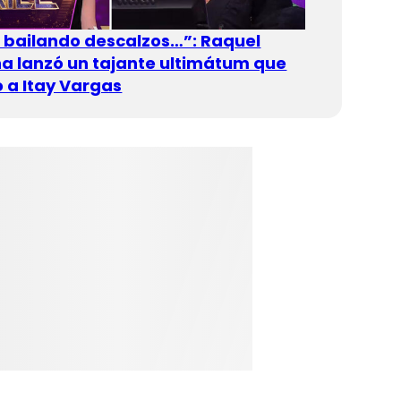
n bailando descalzos…”: Raquel
 lanzó un tajante ultimátum que
 a Itay Vargas