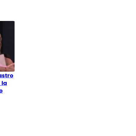
astro
 la
o