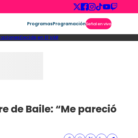
Programas
Programación
Señal en vivo
taciones
Decide en El VAR
e de Baile: “Me pareció