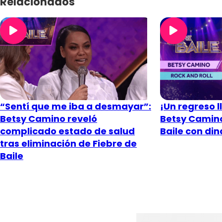
Relacionados
“Sentí que me iba a desmayar”:
¡Un regreso l
Betsy Camino reveló
Betsy Camino
complicado estado de salud
Baile con din
tras eliminación de Fiebre de
Baile