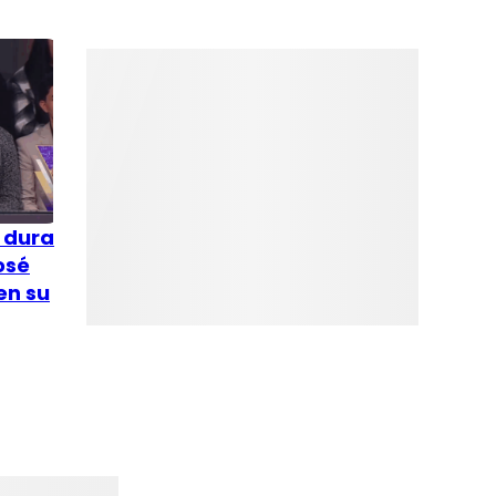
a dura
osé
en su