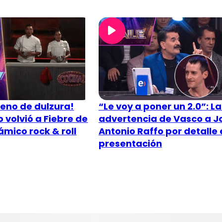
leno de dulzura!
“Le voy a poner un 2.0”: L
 volvió a Fiebre de
advertencia de Vasco a J
ámico rock & roll
Antonio Raffo por detalle 
presentación