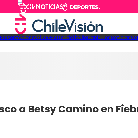
Presentaciones
El VAR-After del baile
Capitulos
Noticias
Vo
sco a Betsy Camino en Fiebr