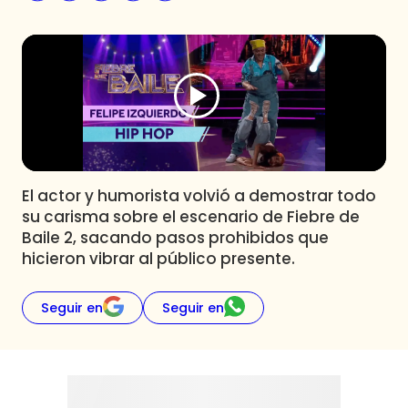
Programas
Club De La Comedia
Contigo en Directo
Plan Perfecto
El Tiempo
Sabingo
Todos Los Programas
El actor y humorista volvió a demostrar todo
su carisma sobre el escenario de Fiebre de
Baile 2, sacando pasos prohibidos que
hicieron vibrar al público presente.
Seguir en
Seguir en