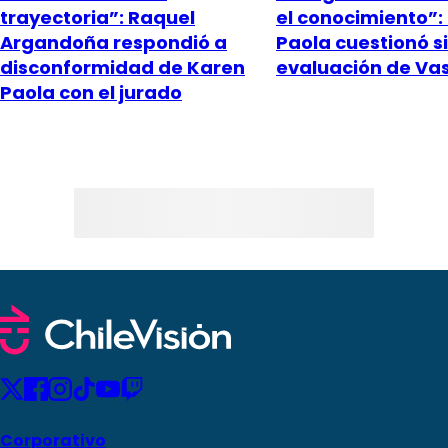
trayectoria”: Raquel
el conocimiento”:
Argandoña respondió a
Paola cuestionó sin
disconformidad de Karen
evaluación de Va
Paola con el jurado
Corporativo