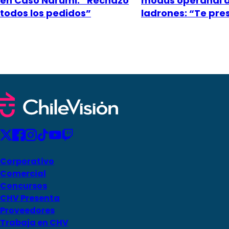
en Caso Narumi: “Rechazó
modus operandi 
todos los pedidos”
ladrones: “Te pr
Corporativo
Comercial
Concursos
CHV Presenta
Proveedores
Trabaja en CHV