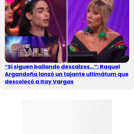
“Si siguen bailando descalzos…”: Raquel
Argandoña lanzó un tajante ultimátum que
descolocó a Itay Vargas