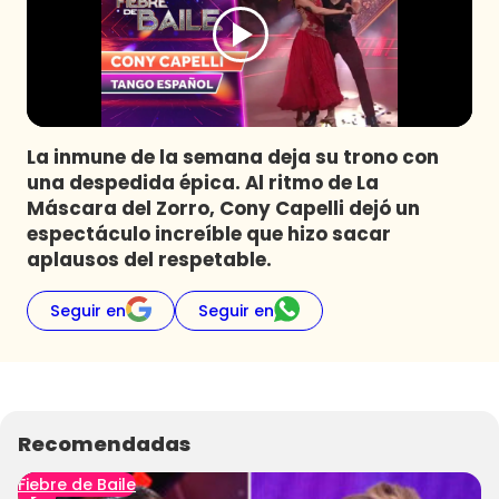
Programas
Club De La Comedia
Contigo en Directo
Plan Perfecto
La inmune de la semana deja su trono con
El Tiempo
una despedida épica. Al ritmo de La
Sabingo
Máscara del Zorro, Cony Capelli dejó un
Todos Los Programas
espectáculo increíble que hizo sacar
aplausos del respetable.
Seguir en
Seguir en
Recomendadas
Fiebre de Baile