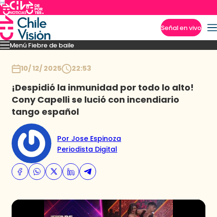
Señal en vivo
Menú Fiebre de baile
Imperdibles
Mejores Momentos
Presentaciones
El VAR-After del baile
Capitu
Inicio
10/ 12/ 2025
22:53
¡Despidió la inmunidad por todo lo alto!
Cony Capelli se lució con incendiario
tango español
Por Jose Espinoza
Periodista Digital