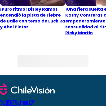
¡Puro ritmo! Disley Ramos
¡Una fiera suelta e
encendió la pista de Fiebre
Kathy Contreras 
de Baile con tema de Luck Ra
empoderamiento
y Abel Pintos
sensualidad al ri
Ricky Martin