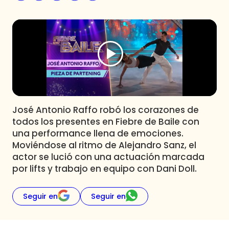
Programas
Club De La Comedia
Contigo en Directo
Plan Perfecto
El Tiempo
Sabingo
Todos Los Programas
José Antonio Raffo robó los corazones de
todos los presentes en Fiebre de Baile con
una performance llena de emociones.
Moviéndose al ritmo de Alejandro Sanz, el
actor se lució con una actuación marcada
por lifts y trabajo en equipo con Dani Doll.
Seguir en
Seguir en