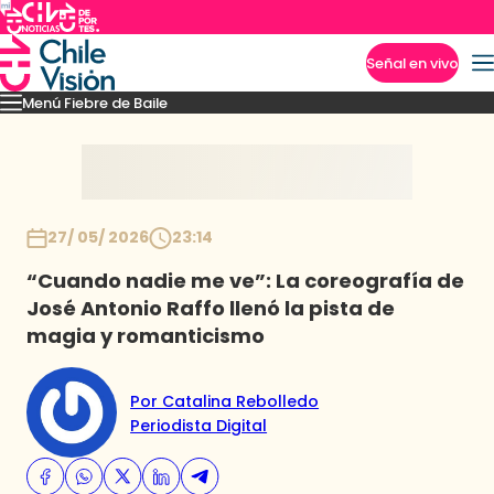
Señal en vivo
Menú Fiebre de Baile
Imperdibles
Mejores Momentos
Presentaciones
El VAR-After del baile
Capitu
Inicio
27/ 05/ 2026
23:14
“Cuando nadie me ve”: La coreografía de
José Antonio Raffo llenó la pista de
magia y romanticismo
Por Catalina Rebolledo
Periodista Digital