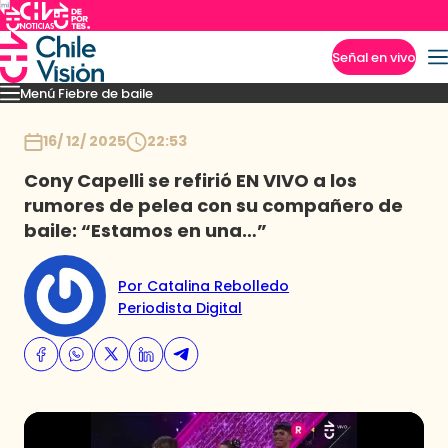
Señal en vivo
Menú Fiebre de baile
Imperdibles
Mejores Momentos
Presentaciones
El VAR-After del baile
Capitu
Inicio
16/ 12/ 2025
22:53
Cony Capelli se refirió EN VIVO a los
rumores de pelea con su compañero de
baile: “Estamos en una…”
Por Catalina Rebolledo
Periodista Digital