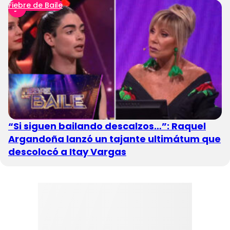
Fiebre de Baile
“Si siguen bailando descalzos…”: Raquel
Argandoña lanzó un tajante ultimátum que
descolocó a Itay Vargas