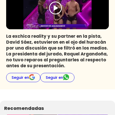
Programas
Club De La Comedia
Contigo en Directo
Plan Perfecto
La exchica reality y su partner en la pista,
El Tiempo
David Sáez, estuvieron en el ojo del huracán
Sabingo
por una discusión que se filtró en los medios.
Todos Los Programas
La presidenta del jurado, Raquel Argandoña,
no tuvo reparos al preguntarles al respecto
antes de su presentación.
Seguir en
Seguir en
Recomendadas