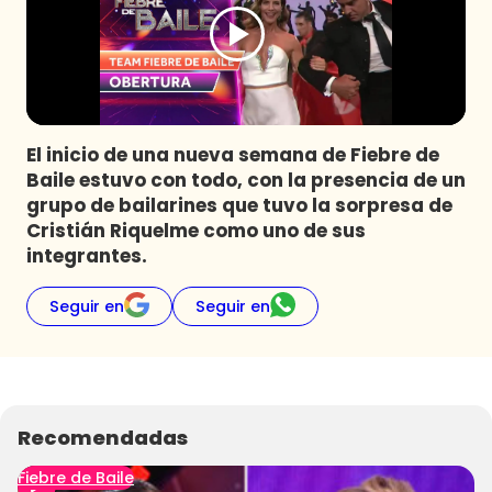
Programas
Club De La Comedia
Contigo en Directo
Plan Perfecto
El inicio de una nueva semana de Fiebre de
El Tiempo
Baile estuvo con todo, con la presencia de un
Sabingo
grupo de bailarines que tuvo la sorpresa de
Todos Los Programas
Cristián Riquelme como uno de sus
integrantes.
Seguir en
Seguir en
Recomendadas
Fiebre de Baile