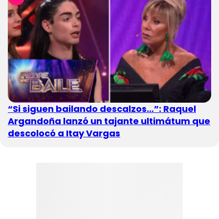
“Si siguen bailando descalzos…”: Raquel
Argandoña lanzó un tajante ultimátum que
descolocó a Itay Vargas