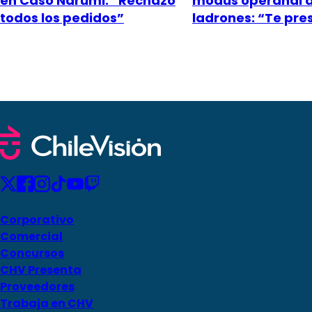
en Caso Narumi: “Rechazó
modus operandi 
todos los pedidos”
ladrones: “Te pr
Corporativo
Comercial
Concursos
CHV Presenta
Proveedores
Trabaja en CHV