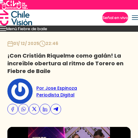
Señal en vivo
Menú Fiebre de baile
Imperdibles
Mejores Momentos
Presentaciones
El VAR-After del baile
Capitu
Inicio
01/ 12/ 2025
22:46
¡Con Cristián Riquelme como galán! La
increíble obertura al ritmo de Torero en
Fiebre de Baile
Por Jose Espinoza
Periodista Digital