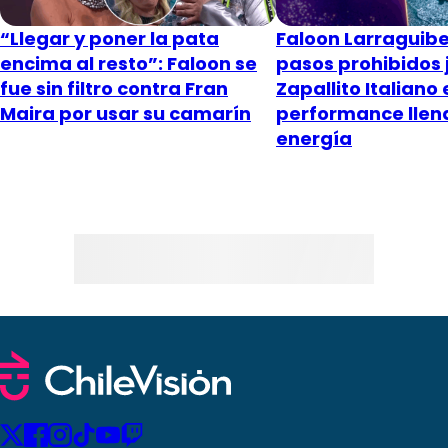
“Llegar y poner la pata
Faloon Larraguibe
encima al resto”: Faloon se
pasos prohibidos 
fue sin filtro contra Fran
Zapallito Italiano 
Maira por usar su camarín
performance llen
energía