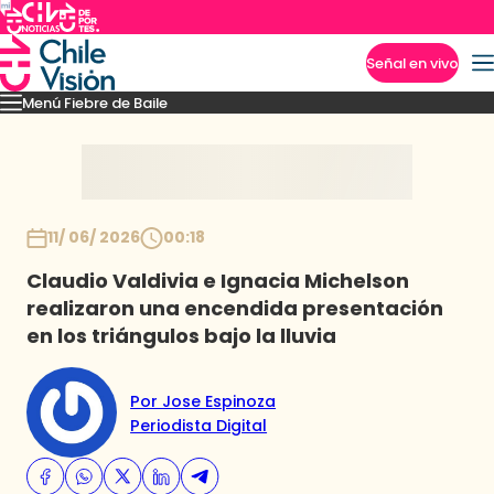
Señal en vivo
Menú Fiebre de Baile
Imperdibles
Mejores Momentos
Presentaciones
El VAR-After del baile
Capitu
Inicio
11/ 06/ 2026
00:18
Claudio Valdivia e Ignacia Michelson
realizaron una encendida presentación
en los triángulos bajo la lluvia
Por Jose Espinoza
Periodista Digital