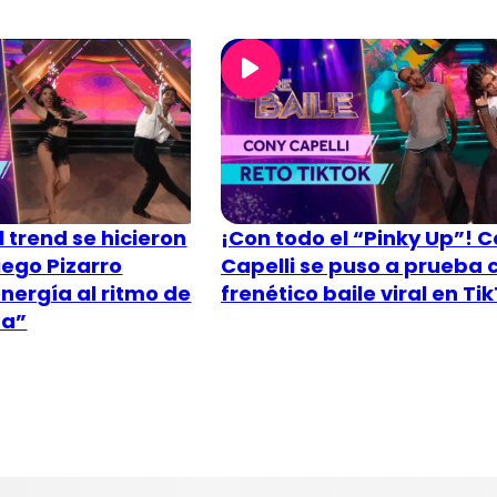
l trend se hicieron
¡Con todo el “Pinky Up”! 
iego Pizarro
Capelli se puso a prueba 
energía al ritmo de
frenético baile viral en Ti
na”