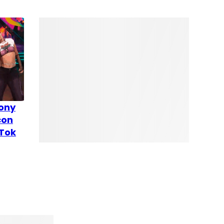
Cony
con
kTok