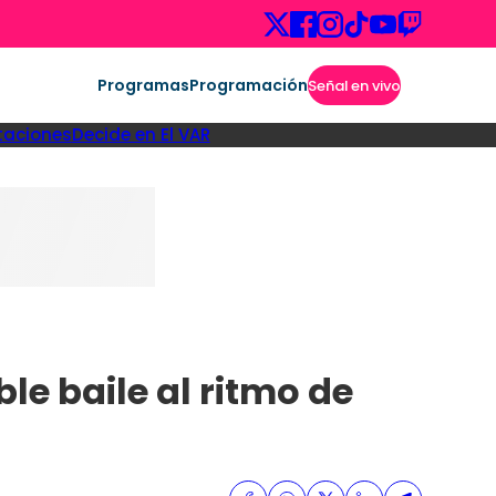
Programas
Programación
Señal en vivo
taciones
Decide en El VAR
e baile al ritmo de