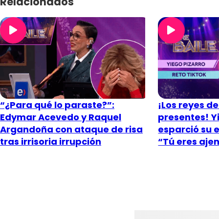
Relacionados
“¿Para qué lo paraste?”:
¡Los reyes de
Edymar Acevedo y Raquel
presentes! Y
Argandoña con ataque de risa
esparció su 
tras irrisoria irrupción
“Tú eres aje