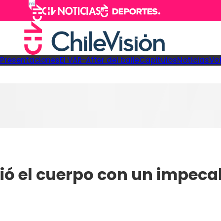
Presentaciones
El VAR-After del baile
Capitulos
Noticias
Vo
ó el cuerpo con un impecabl