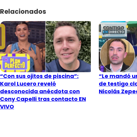
Relacionados
“Con sus ojitos de piscina”:
“Le mandó un
Karol Lucero reveló
de testigo c
desconocida anécdota con
Nicolás Zeped
Cony Capelli tras contacto EN
VIVO