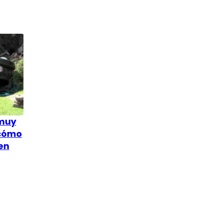
 muy
 cómo
en