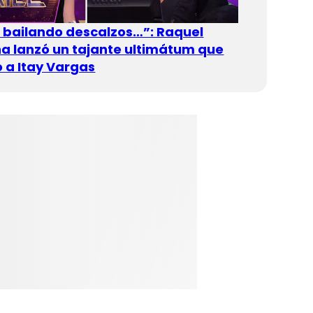
n bailando descalzos…”: Raquel
 lanzó un tajante ultimátum que
 a Itay Vargas