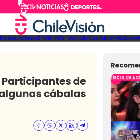
Presentaciones
El VAR-After del baile
Capitulos
Noticias
Vo
Recome
 Participantes de
Fiebre de Bai
n algunas cábalas