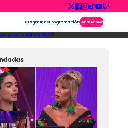
Programas
Programación
Señal en vivo
taciones
Decide en El VAR
ndadas
le