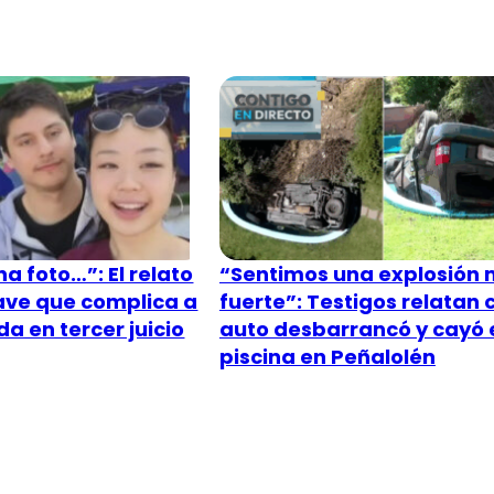
a foto…”: El relato
“Sentimos una explosión
lave que complica a
fuerte”: Testigos relatan
a en tercer juicio
auto desbarrancó y cayó 
piscina en Peñalolén