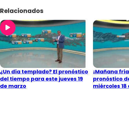
Relacionados
¿Un día templado? El pronóstico
¡Mañana fría 
del tiempo para este jueves 19
pronóstico d
de marzo
miércoles 18