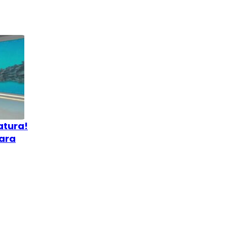
atura!
para