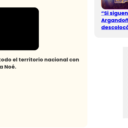
“Si sigue
Argandoña
descolocó
odo el territorio nacional con
a Noé.