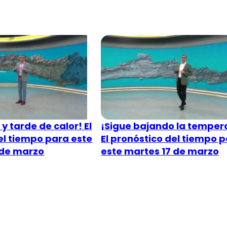
y tarde de calor! El
¡Sigue bajando la temper
el tiempo para este
El pronóstico del tiempo 
 de marzo
este martes 17 de marzo