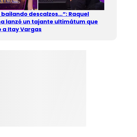
n bailando descalzos…”: Raquel
 lanzó un tajante ultimátum que
 a Itay Vargas