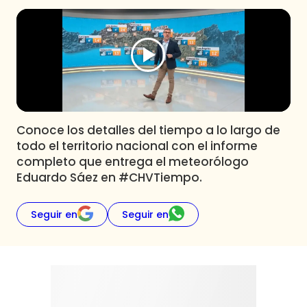
Programas
Club De La Comedia
Contigo en Directo
Plan Perfecto
El Tiempo
Sabingo
Conoce los detalles del tiempo a lo largo de
Todos Los Programas
todo el territorio nacional con el informe
completo que entrega el meteorólogo
Eduardo Sáez en #CHVTiempo.
Seguir en
Seguir en