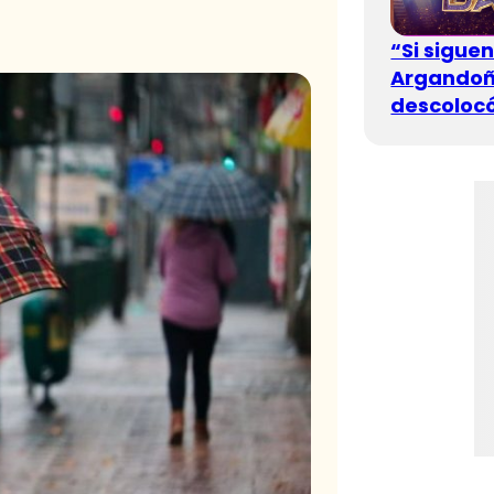
“Si sigue
Argandoña
descolocó