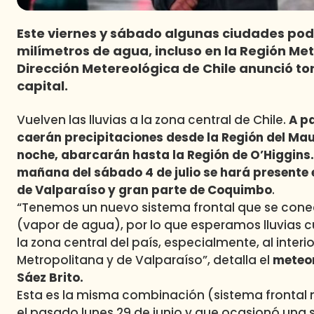
Este viernes y sábado algunas ciudades po
milímetros de agua, incluso en la Región Me
Dirección Metereológica de Chile anunció to
capital.
Vuelven las lluvias a la zona central de Chile.
A pa
caerán precipitaciones desde la Región del Mau
noche, abarcarán hasta la Región de O’Higgins.
mañana del sábado 4 de julio se hará presente 
de Valparaíso y gran parte de Coquimbo
.
“Tenemos un nuevo sistema frontal que se cone
(vapor de agua), por lo que esperamos lluvias 
la zona central del país, especialmente, al interio
Metropolitana y de Valparaíso”, detalla el
meteor
Sáez Brito.
Esta es la misma combinación (sistema frontal 
el pasado lunes 29 de junio y que ocasionó una s