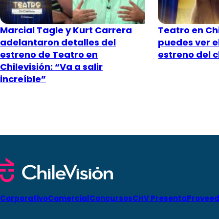
Marcial Tagle y Kurt Carrera
Teatro en Ch
adelantaron detalles del
puedes ver e
estreno de Teatro en
estreno del 
Chilevisión: “Va a salir
increíble”
Corporativo
Comercial
Concursos
CHV Presenta
Proveed