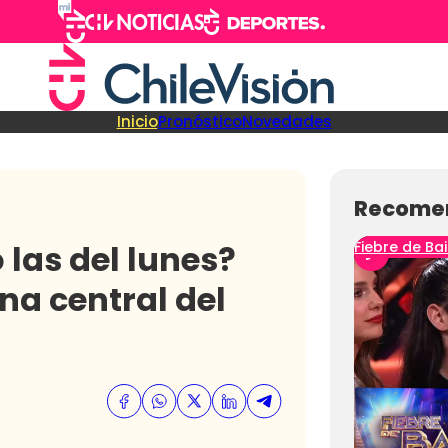
Inicio
Pronóstico
Novedades
Recome
las del lunes?
Fiebre de Bai
ona central del