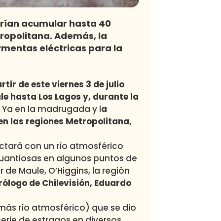
drían acumular hasta 40
tropolitana. Además, la
rmentas eléctricas para la
rtir de este viernes 3 de julio
le hasta Los Lagos y, durante la
Ya en la madrugada y l
a
en las regiones Metropolitana,
ctará con un río atmosférico
cuantiosas en algunos puntos de
r de Maule, O’Higgins, la región
ólogo de Chilevisión, Eduardo
más río atmosférico) que se dio
erie de estragos en diversos