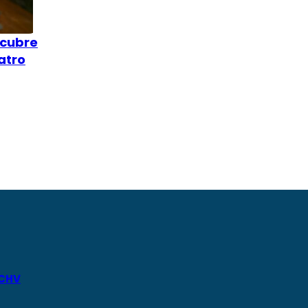
scubre
atro
 CHV