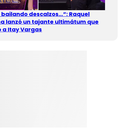
n bailando descalzos…”: Raquel
 lanzó un tajante ultimátum que
 a Itay Vargas