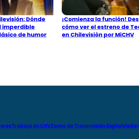
ilevisión: Dónde
¡Comienza la función! De
l imperdible
cómo ver el estreno de Te
clásico de humor
en Chilevisión por MiCHV
ores
Trabaja en CHV
Zonas de Transmisión Digital
Visita