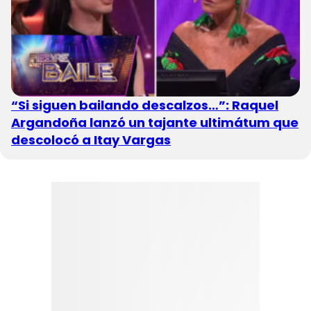
“Si siguen bailando descalzos…”: Raquel
Argandoña lanzó un tajante ultimátum que
descolocó a Itay Vargas