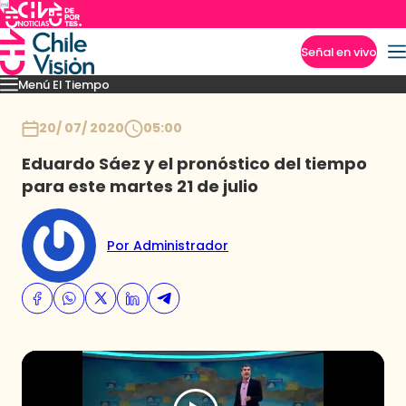
Señal en vivo
Menú El Tiempo
Imperdibles
Pronóstico
Novedades
Inicio
20/ 07/ 2020
05:00
Eduardo Sáez y el pronóstico del tiempo
para este martes 21 de julio
Por Administrador