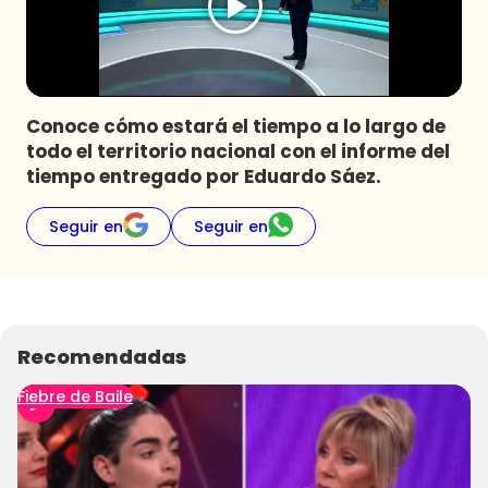
Programas
Club De La Comedia
Contigo en Directo
Plan Perfecto
Conoce cómo estará el tiempo a lo largo de
todo el territorio nacional con el informe del
El Tiempo
tiempo entregado por Eduardo Sáez.
Sabingo
Todos Los Programas
Seguir en
Seguir en
Recomendadas
Fiebre de Baile