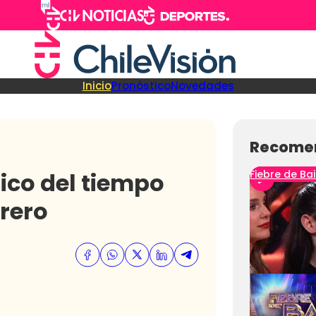
Inicio
Pronóstico
Novedades
Recome
ico del tiempo
Fiebre de Bai
brero