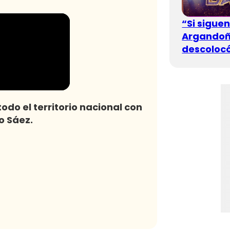
“Si sigue
Argandoña
descolocó
odo el territorio nacional con
o Sáez.