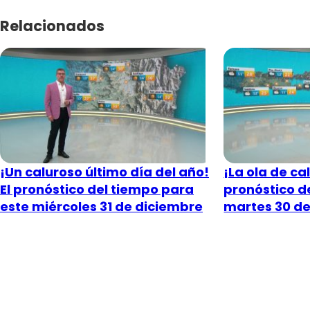
Relacionados
¡Un caluroso último día del año!
¡La ola de cal
El pronóstico del tiempo para
pronóstico d
este miércoles 31 de diciembre
martes 30 de