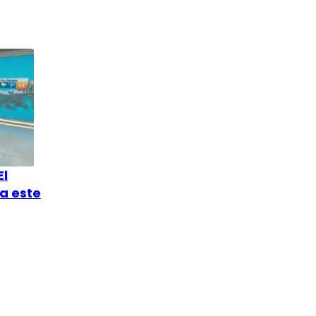
El
a este