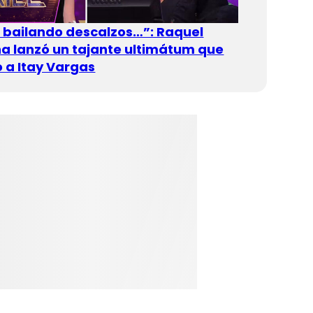
n bailando descalzos…”: Raquel
 lanzó un tajante ultimátum que
 a Itay Vargas