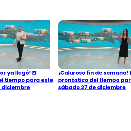
or ya llegó! El
¡Caluroso fin de semana! 
el tiempo para este
pronóstico del tiempo par
 diciembre
sábado 27 de diciembre