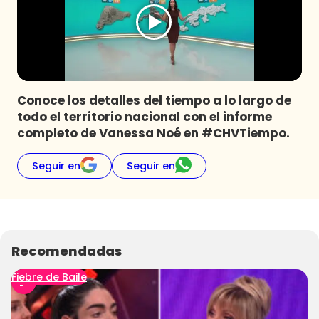
Programas
Club De La Comedia
Contigo en Directo
Plan Perfecto
Conoce los detalles del tiempo a lo largo de
El Tiempo
todo el territorio nacional con el informe
Sabingo
completo de Vanessa Noé en #CHVTiempo.
Todos Los Programas
Seguir en
Seguir en
Recomendadas
Fiebre de Baile