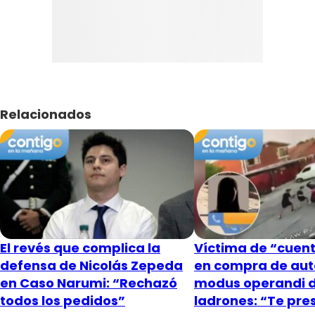
Relacionados
El revés que complica la
Víctima de “cuent
defensa de Nicolás Zepeda
en compra de aut
en Caso Narumi: “Rechazó
modus operandi 
todos los pedidos”
ladrones: “Te pr