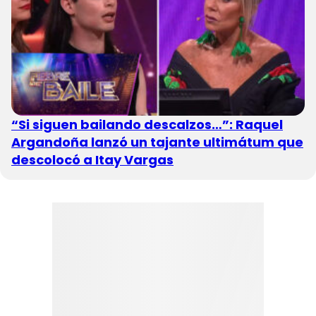
“Si siguen bailando descalzos…”: Raquel
Argandoña lanzó un tajante ultimátum que
descolocó a Itay Vargas