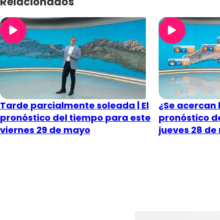
Relacionados
Tarde parcialmente soleada | El
¿Se acercan l
pronóstico del tiempo para este
pronóstico d
viernes 29 de mayo
jueves 28 d