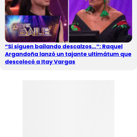
“Si siguen bailando descalzos…”: Raquel
Argandoña lanzó un tajante ultimátum que
descolocó a Itay Vargas