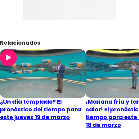
Relacionados
¿Un día templado? El
¡Mañana fría y ta
pronóstico del tiempo para
calor! El pronóstic
este jueves 19 de marzo
tiempo para este
18 de marzo