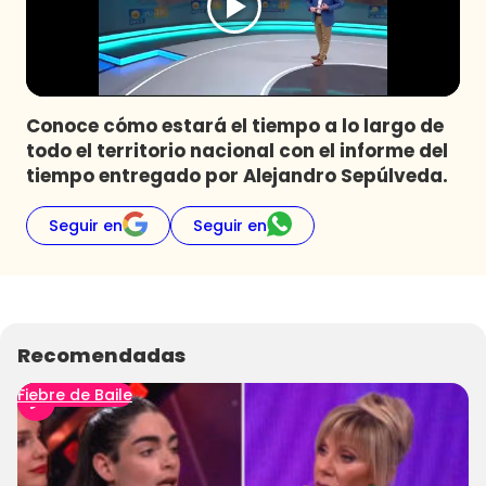
Programas
Club De La Comedia
Contigo en Directo
Plan Perfecto
Conoce cómo estará el tiempo a lo largo de
todo el territorio nacional con el informe del
El Tiempo
tiempo entregado por Alejandro Sepúlveda.
Sabingo
Todos Los Programas
Seguir en
Seguir en
Recomendadas
Fiebre de Baile