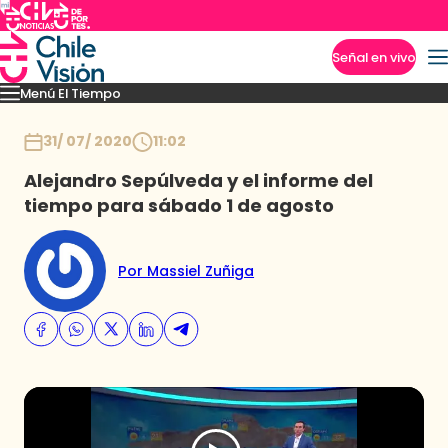
Señal en vivo
Menú El Tiempo
Imperdibles
Pronóstico
Novedades
Inicio
31/ 07/ 2020
11:02
Alejandro Sepúlveda y el informe del
tiempo para sábado 1 de agosto
Por Massiel Zuñiga