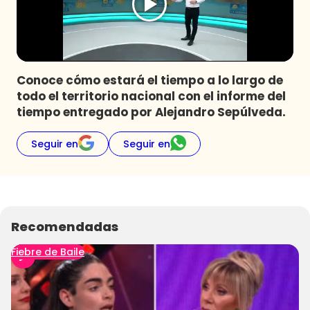
Programas
Club De La Comedia
Contigo en Directo
Plan Perfecto
Conoce cómo estará el tiempo a lo largo de
todo el territorio nacional con el informe del
El Tiempo
tiempo entregado por Alejandro Sepúlveda.
Sabingo
Todos Los Programas
Seguir en
Seguir en
Recomendadas
Fiebre de Baile