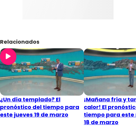
Relacionados
¿Un día templado? El
¡Mañana fría y ta
pronóstico del tiempo para
calor! El pronóstic
este jueves 19 de marzo
tiempo para este
18 de marzo