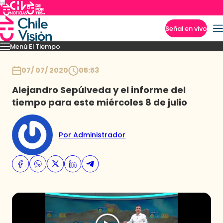
Señal en vivo
Menú El Tiempo
Imperdibles
Pronóstico
Novedades
Inicio
07/ 07/ 2020
05:53
Alejandro Sepúlveda y el informe del
tiempo para este miércoles 8 de julio
Por Administrador