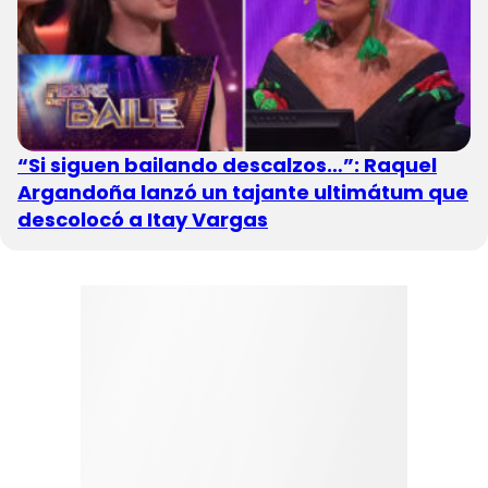
“Si siguen bailando descalzos…”: Raquel
Argandoña lanzó un tajante ultimátum que
descolocó a Itay Vargas