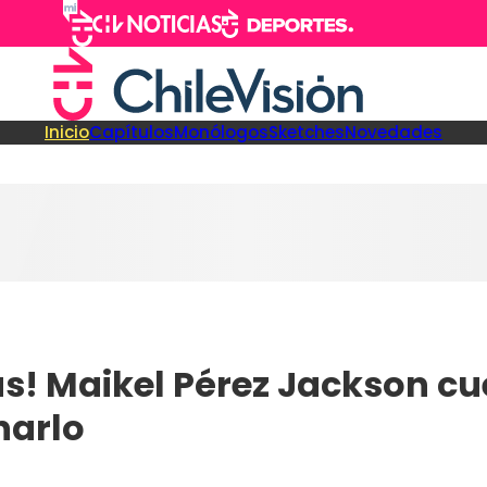
Inicio
Capítulos
Monólogos
Sketches
Novedades
s! Maikel Pérez Jackson cue
narlo