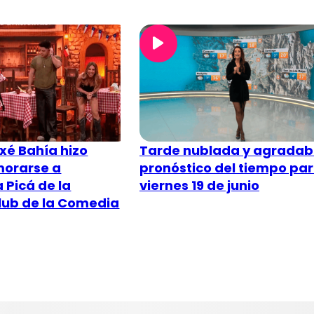
Axé Bahía hizo
Tarde nublada y agradable
morarse a
pronóstico del tiempo par
a Picá de la
viernes 19 de junio
Club de la Comedia