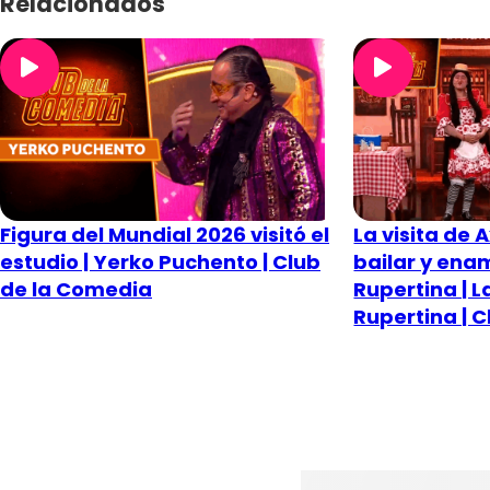
Relacionados
Figura del Mundial 2026 visitó el
La visita de 
estudio | Yerko Puchento | Club
bailar y ena
de la Comedia
Rupertina | L
Rupertina | 