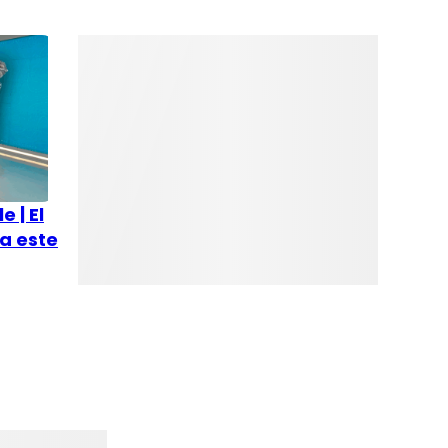
 | El
a este