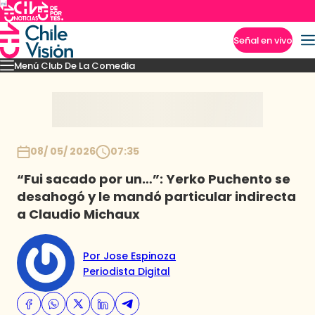
Señal en vivo
Menú Club De La Comedia
Imperdibles
Capítulos
Monólogos
Sketches
Novedades
Inicio
08/ 05/ 2026
07:35
“Fui sacado por un…”: Yerko Puchento se
desahogó y le mandó particular indirecta
a Claudio Michaux
Por Jose Espinoza
Periodista Digital