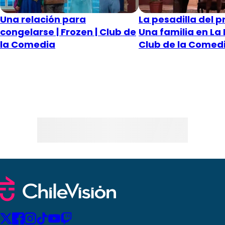
Una relación para
La pesadilla del p
congelarse | Frozen | Club de
Una familia en La
la Comedia
Club de la Comed