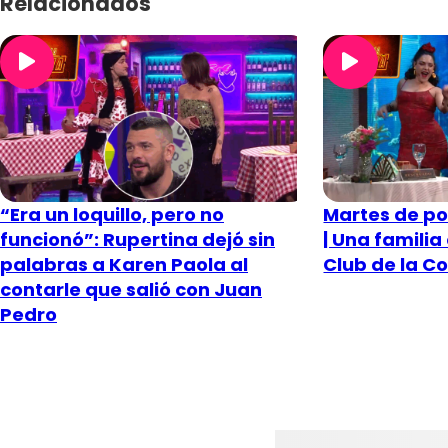
Relacionados
“Era un loquillo, pero no
Martes de pol
funcionó”: Rupertina dejó sin
| Una familia
palabras a Karen Paola al
Club de la 
contarle que salió con Juan
Pedro