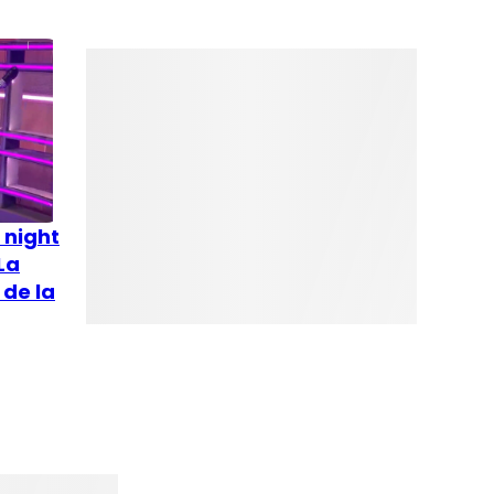
 night
La
 de la