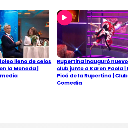
oleo lleno de celos
Rupertina inauguró nuevo
 en la Moneda |
club junto a Karen Paola | 
Comedia
Picá de la Rupertina | Club
Comedia