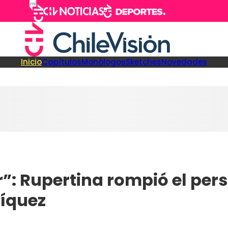
Inicio
Capítulos
Monólogos
Sketches
Novedades
”: Rupertina rompió el pers
ríquez