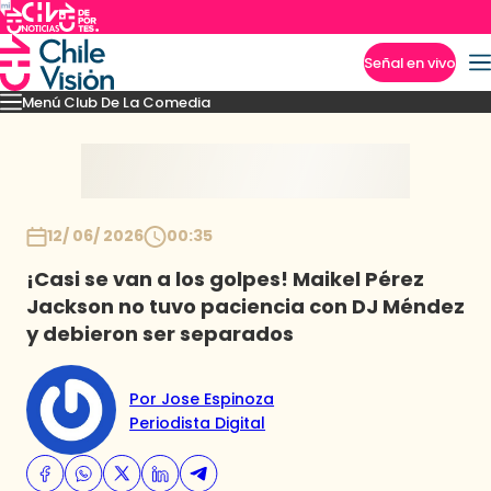
Señal en vivo
Menú Club De La Comedia
Imperdibles
Capítulos
Monólogos
Sketches
Novedades
Inicio
12/ 06/ 2026
00:35
¡Casi se van a los golpes! Maikel Pérez
Jackson no tuvo paciencia con DJ Méndez
y debieron ser separados
Por Jose Espinoza
Periodista Digital