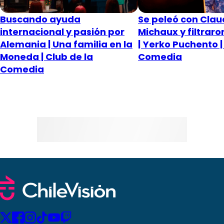
Buscando ayuda
Se peleó con Clau
internacional y pasión por
Michaux y filtraro
Alemania | Una familia en la
| Yerko Puchento |
Moneda | Club de la
Comedia
Comedia