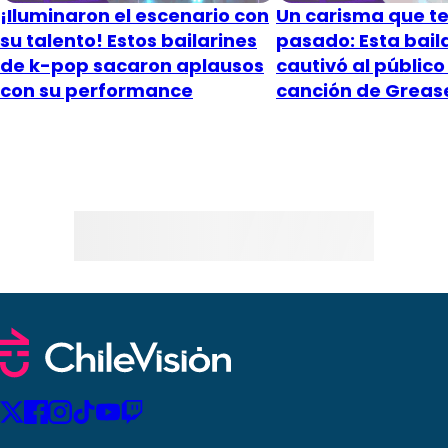
¡Iluminaron el escenario con
Un carisma que te 
su talento! Estos bailarines
pasado: Esta bail
de k-pop sacaron aplausos
cautivó al público
con su performance
canción de Greas