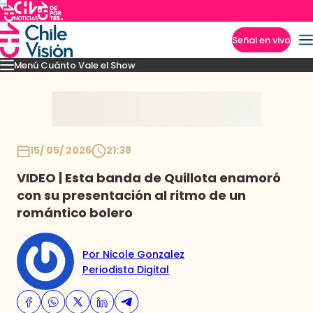
Señal en vivo
Menú Cuánto Vale el Show
Imperdibles
Momentos
Presentaciones
Capítulos
Casting
Noticias
Inicio
15/ 05/ 2026
21:38
VIDEO | Esta banda de Quillota enamoró
con su presentación al ritmo de un
romántico bolero
Por Nicole Gonzalez
Periodista Digital