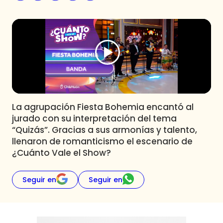
Programas
Club De La Comedia
Contigo en Directo
Plan Perfecto
El Tiempo
Sabingo
Todos Los Programas
La agrupación Fiesta Bohemia encantó al
jurado con su interpretación del tema
“Quizás”. Gracias a sus armonías y talento,
llenaron de romanticismo el escenario de
¿Cuánto Vale el Show?
Seguir en
Seguir en