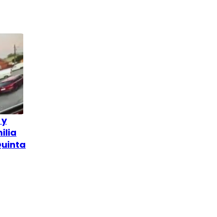
 y
ilia
Quinta