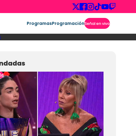
Programas
Programación
Señal en vivo
s
ndadas
le