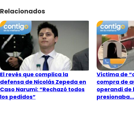
Relacionados
El revés que complica la
Víctima de “c
defensa de Nicolás Zepeda en
compra de a
Caso Narumi: “Rechazó todos
operandi de 
los pedidos”
presionaba