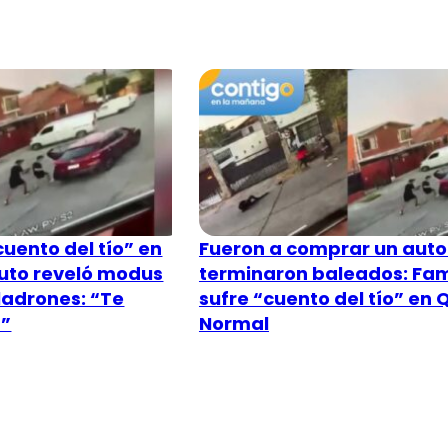
uento del tío” en
Fueron a comprar un auto
uto reveló modus
terminaron baleados: Fam
ladrones: “Te
sufre “cuento del tío” en 
…”
Normal