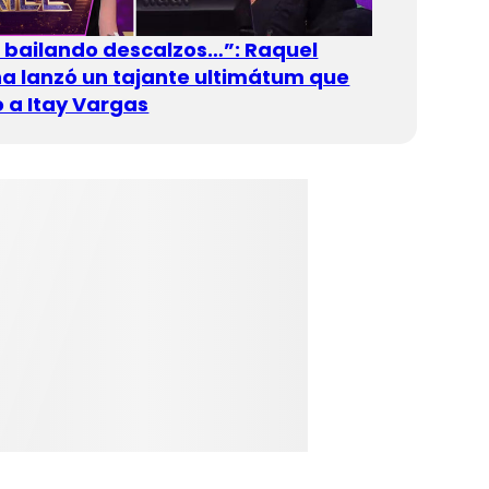
n bailando descalzos…”: Raquel
 lanzó un tajante ultimátum que
 a Itay Vargas