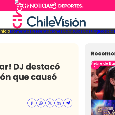
Inicio
Momentos
Presentaciones
Capítulos
Casting
Noticia
Recome
ar! DJ destacó
Fiebre de Bai
ión que causó