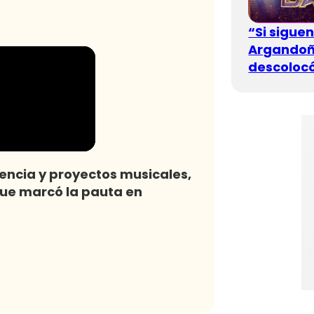
“Si sigue
Argandoña
descolocó
encia y proyectos musicales,
ue marcó la pauta en