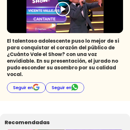
Programas
Club De La Comedia
Contigo en Directo
Plan Perfecto
El talentoso adolescente puso lo mejor de sí
El Tiempo
para conquistar el corazón del público de
Sabingo
¿Cuánto Vale el Show? con una voz
Todos Los Programas
envidiable. En su presentación, el jurado no
pudo esconder su asombro por su calidad
vocal.
Seguir en
Seguir en
Recomendadas