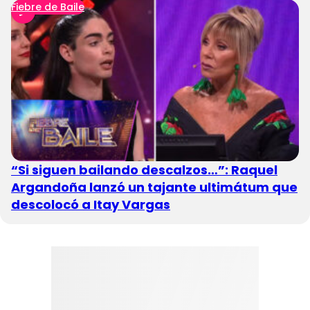
Fiebre de Baile
“Si siguen bailando descalzos…”: Raquel
Argandoña lanzó un tajante ultimátum que
descolocó a Itay Vargas