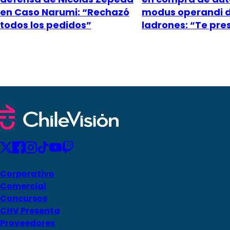
en Caso Narumi: “Rechazó
modus operandi 
todos los pedidos”
ladrones: “Te pr
Corporativo
Comercial
Concursos
CHV Presenta
Proveedores