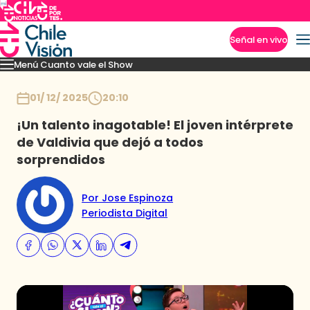
Señal en vivo
Menú Cuanto vale el Show
Imperdibles
Momentos
Presentaciones
Capítulos
Casting
Noticias
Inicio
01/ 12/ 2025
20:10
¡Un talento inagotable! El joven intérprete
de Valdivia que dejó a todos
sorprendidos
Por Jose Espinoza
Periodista Digital