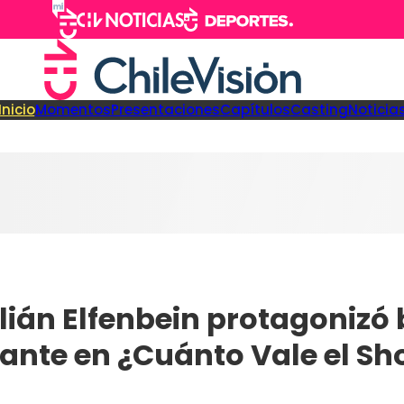
Inicio
Momentos
Presentaciones
Capítulos
Casting
Noticia
lián Elfenbein protagonizó 
tante en ¿Cuánto Vale el S