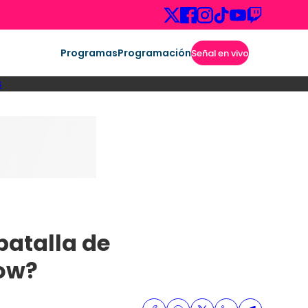
Programas
Programación
Señal en vivo
s
batalla de
how?