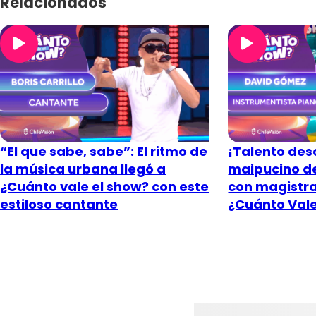
Relacionados
“El que sabe, sabe”: El ritmo de
¡Talento des
la música urbana llegó a
maipucino de
¿Cuánto vale el show? con este
con magistra
estiloso cantante
¿Cuánto Vale