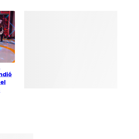
:
ndió
el
o