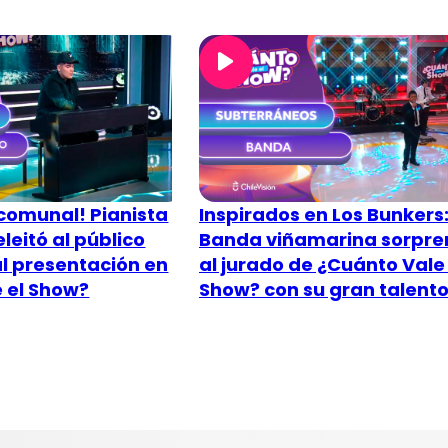
comunal! Pianista
Inspirados en Los Bunkers
leitó al público
Banda viñamarina sorpre
l presentación en
al jurado de ¿Cuánto Vale 
 el Show?
Show? con su gran talent