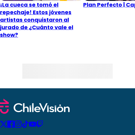
¡La cueca se tomó el
Plan Perfecto | Ca
repechaje! Estos jóvenes
artistas conquistaron al
jurado de ¿Cuánto vale el
show?