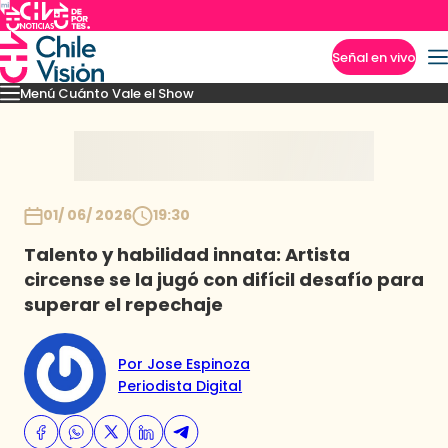
Señal en vivo
Menú Cuánto Vale el Show
Imperdibles
Momentos
Presentaciones
Capítulos
Casting
Noticias
Inicio
01/ 06/ 2026
19:30
Talento y habilidad innata: Artista
circense se la jugó con difícil desafío para
superar el repechaje
Por Jose Espinoza
Periodista Digital