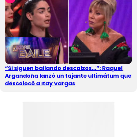
“Si siguen bailando descalzos…”: Raquel
Argandoña lanzó un tajante ultimátum que
descolocó a Itay Vargas