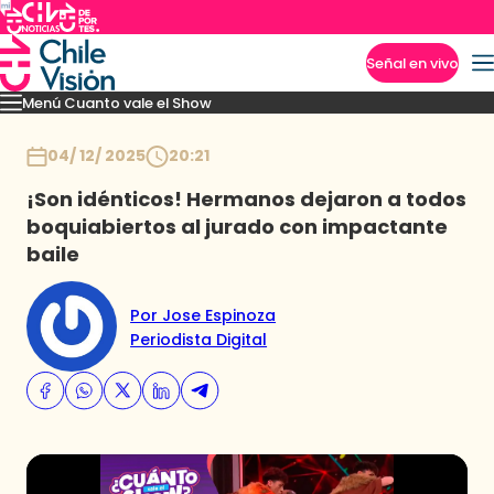
Señal en vivo
Menú Cuanto vale el Show
Imperdibles
Momentos
Presentaciones
Capítulos
Casting
Noticias
Inicio
04/ 12/ 2025
20:21
¡Son idénticos! Hermanos dejaron a todos
boquiabiertos al jurado con impactante
baile
Por Jose Espinoza
Periodista Digital