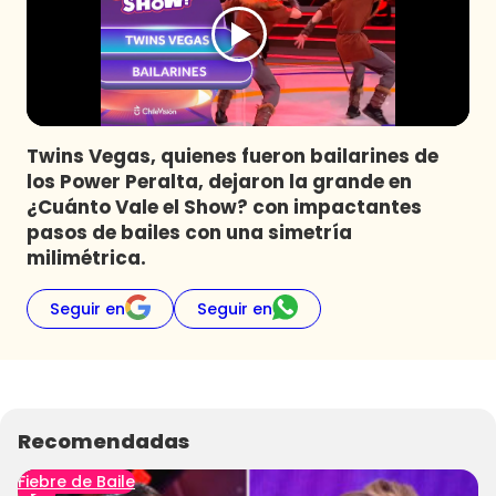
Programas
Club De La Comedia
Contigo en Directo
Plan Perfecto
Twins Vegas, quienes fueron bailarines de
El Tiempo
los Power Peralta, dejaron la grande en
Sabingo
¿Cuánto Vale el Show? con impactantes
Todos Los Programas
pasos de bailes con una simetría
milimétrica.
Seguir en
Seguir en
Recomendadas
Fiebre de Baile