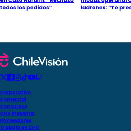
en Caso Narumi: “Rechazó
modus operandi 
todos los pedidos”
ladrones: “Te pr
Corporativo
Comercial
Concursos
CHV Presenta
Proveedores
Trabaja en CHV