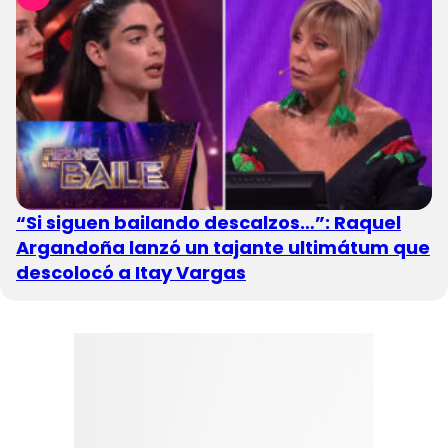
“Si siguen bailando descalzos…”: Raquel
Argandoña lanzó un tajante ultimátum que
descolocó a Itay Vargas