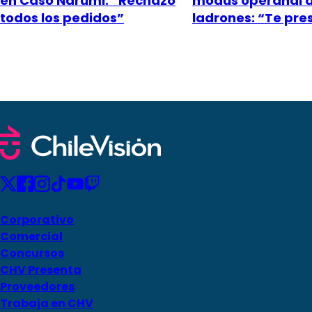
en Caso Narumi: “Rechazó
modus operandi 
todos los pedidos”
ladrones: “Te pr
Corporativo
Comercial
Concursos
CHV Presenta
Proveedores
Trabaja en CHV