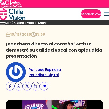
Señal en vivo
Menú Cuanto vale el Show
Imperdibles
Momentos
Presentaciones
Capítulos
Casting
Noticias
Inicio
10/ 12/ 2025
19:59
¡Ranchera directo al corazón! Artista
demostró su calidad vocal con aplaudida
presentación
Por Jose Espinoza
Periodista Digital