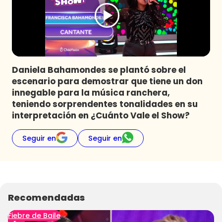
Programas
Club De La Comedia
Contigo en Directo
Plan Perfecto
Daniela Bahamondes se plantó sobre el
El Tiempo
escenario para demostrar que tiene un don
Sabingo
innegable para la música ranchera,
Todos Los Programas
teniendo sorprendentes tonalidades en su
interpretación en ¿Cuánto Vale el Show?
Seguir en
Seguir en
Recomendadas
Fiebre de Baile