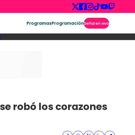
Programas
Programación
Señal en vivo
s
 se robó los corazones