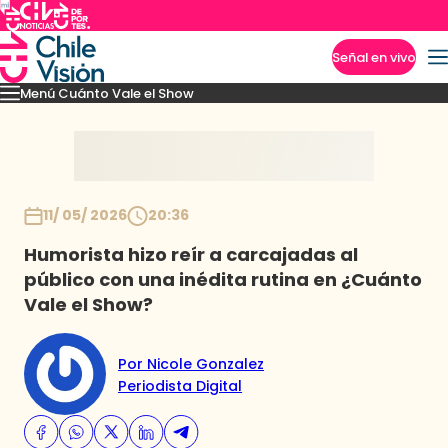
Señal en vivo
Menú Cuánto Vale el Show
Imperdibles
Momentos
Presentaciones
Capítulos
Casting
Noticias
Inicio
11/ 05/ 2026
20:36
Humorista hizo reír a carcajadas al
público con una inédita rutina en ¿Cuánto
Vale el Show?
Por Nicole Gonzalez
Periodista Digital