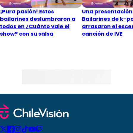
¡Pura pasión! Estos
Una presentación 
bailarines deslumbraron a
Bailarines de k-p
todos en ¿Cuánto vale el
arrasaron el esce
show? con su salsa
canción de IVE