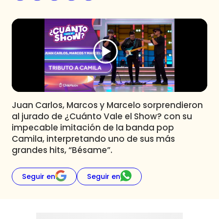
Programas
Club De La Comedia
Contigo en Directo
Plan Perfecto
El Tiempo
Sabingo
Todos Los Programas
Juan Carlos, Marcos y Marcelo sorprendieron
al jurado de ¿Cuánto Vale el Show? con su
impecable imitación de la banda pop
Camila, interpretando uno de sus más
grandes hits, “Bésame”.
Seguir en
Seguir en