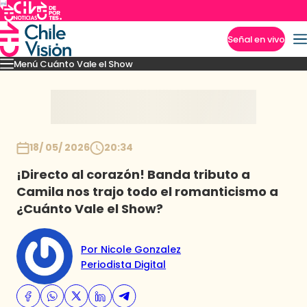
Señal en vivo
Menú Cuánto Vale el Show
Imperdibles
Momentos
Presentaciones
Capítulos
Casting
Noticias
Inicio
18/ 05/ 2026
20:34
¡Directo al corazón! Banda tributo a
Camila nos trajo todo el romanticismo a
¿Cuánto Vale el Show?
Por Nicole Gonzalez
Periodista Digital