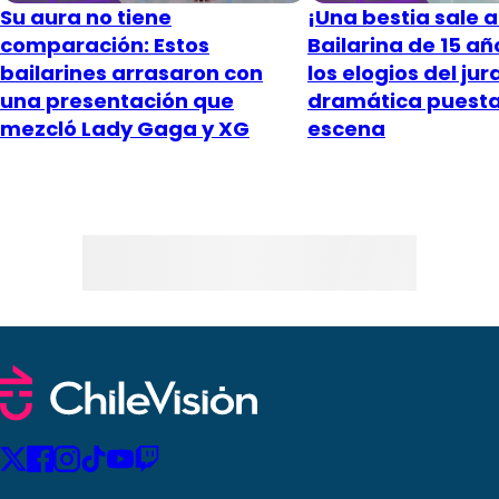
Su aura no tiene
¡Una bestia sale a 
comparación: Estos
Bailarina de 15 añ
bailarines arrasaron con
los elogios del ju
una presentación que
dramática puesta
mezcló Lady Gaga y XG
escena