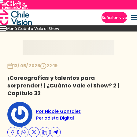
Señal en vivo
Menú Cuánto Vale el Show
Imperdibles
Momentos
Presentaciones
Capítulos
Casting
Noticias
Inicio
13/ 05/ 2026
22:19
¡Coreografías y talentos para
sorprender! | ¿Cuánto Vale el Show? 2 |
Capítulo 32
Por Nicole Gonzalez
Periodista Digital