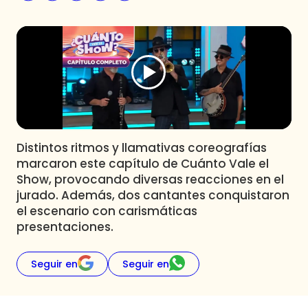
Programas
Club De La Comedia
Contigo en Directo
Plan Perfecto
El Tiempo
Sabingo
Todos Los Programas
Distintos ritmos y llamativas coreografías
marcaron este capítulo de Cuánto Vale el
Show, provocando diversas reacciones en el
jurado. Además, dos cantantes conquistaron
el escenario con carismáticas
presentaciones.
Seguir en
Seguir en