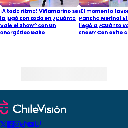
¡A todo ritmo! Viñamarino se
¡El momento favor
la jugó con todo en ¿Cuánto
Pancha Merino! El
Vale el Show? con un
llegó a ¿Cuánto va
energético baile
show? Con éxito 