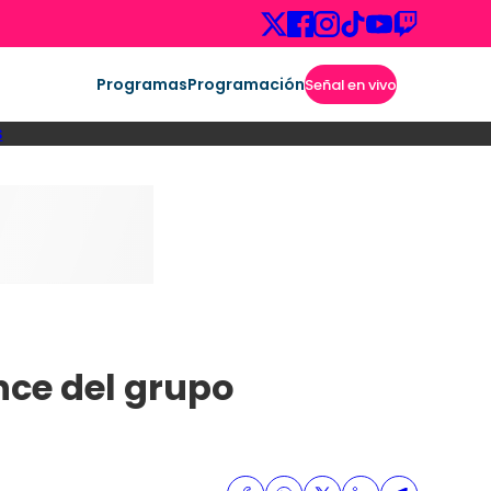
Programas
Programación
Señal en vivo
s
nce del grupo