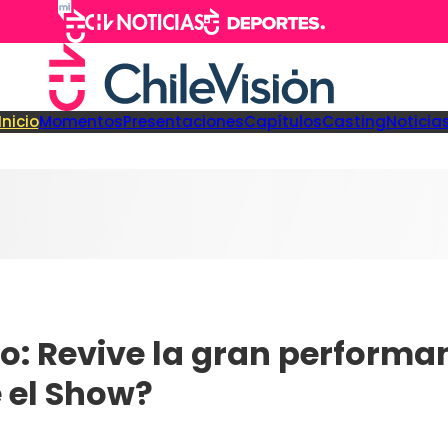
Inicio
Momentos
Presentaciones
Capítulos
Casting
Noticia
: Revive la gran performa
 el Show?