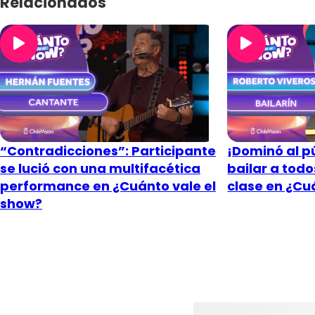
Relacionados
“Contradicciones”: Participante
¡Dominó al pú
se lució con una multifacética
bailar a tod
performance en ¿Cuánto vale el
clase en ¿Cu
show?