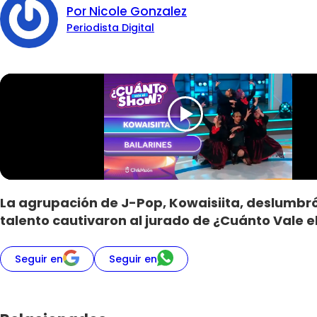
Por Nicole Gonzalez
Periodista Digital
La agrupación de J-Pop, Kowaisiita, deslumbró 
talento cautivaron al jurado de ¿Cuánto Vale e
Seguir en
Seguir en