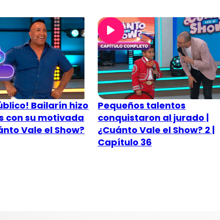
blico! Bailarín hizo
Pequeños talentos
os con su motivada
conquistaron al jurado |
ánto Vale el Show?
¿Cuánto Vale el Show? 2 |
Capítulo 36