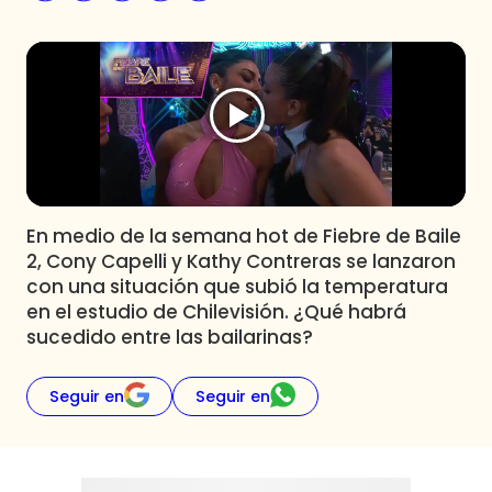
Programas
Club De La Comedia
Contigo en Directo
Plan Perfecto
El Tiempo
Sabingo
Todos Los Programas
En medio de la semana hot de Fiebre de Baile
2, Cony Capelli y Kathy Contreras se lanzaron
con una situación que subió la temperatura
en el estudio de Chilevisión. ¿Qué habrá
sucedido entre las bailarinas?
Seguir en
Seguir en