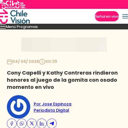
Señal en vivo
Menú Programas
Imperdibles
04/ 06/ 2026
00:39
Cony Capelli y Kathy Contreras rindieron
honores al juego de la gomita con osado
momento en vivo
Por Jose Espinoza
Periodista Digital