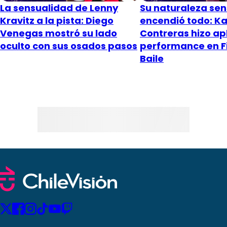
La sensualidad de Lenny
Su naturaleza sen
Kravitz a la pista: Diego
encendió todo: K
Venegas mostró su lado
Contreras hizo a
oculto con sus osados pasos
performance en F
Baile