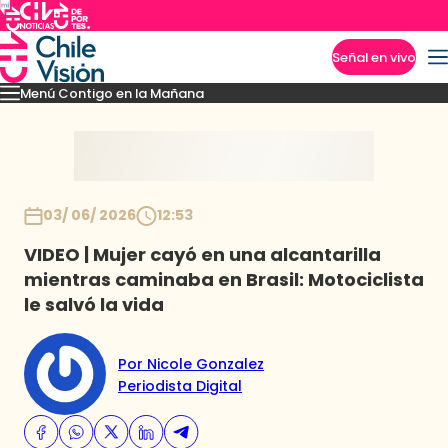
Señal en vivo
Menú Contigo en la Mañana
Imperdibles
Momentos
Reportajes
Denuncias
Policial
Política
Espectáculo
Inicio
03/ 06/ 2026
12:53
VIDEO | Mujer cayó en una alcantarilla
mientras caminaba en Brasil: Motociclista
le salvó la vida
Por Nicole Gonzalez
Periodista Digital