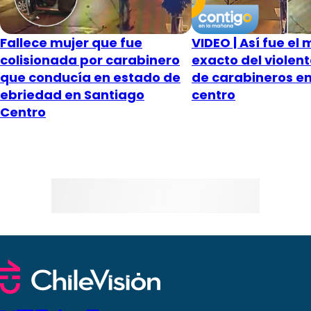
Fallece mujer que fue
VIDEO | Así fue e
colisionada por carabinero
exacto del violen
que conducía en estado de
de carabineros e
ebriedad en Santiago
centro
Centro