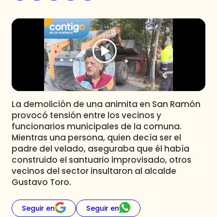
Programas
Club De La Comedia
Contigo en Directo
Plan Perfecto
El Tiempo
Sabingo
Todos Los Programas
La demolición de una animita en San Ramón
provocó tensión entre los vecinos y
funcionarios municipales de la comuna.
Mientras una persona, quien decía ser el
padre del velado, aseguraba que él había
construido el santuario improvisado, otros
vecinos del sector insultaron al alcalde
Gustavo Toro.
Seguir en
Seguir en