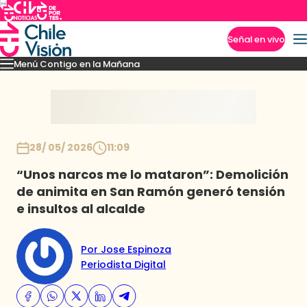
Señal en vivo
Menú Contigo en la Mañana
Imperdibles
Momentos
Reportajes
Denuncias
Policial
Política
Espectáculo
Inicio
28/ 05/ 2026
11:09
“Unos narcos me lo mataron”: Demolición
de animita en San Ramón generó tensión
e insultos al alcalde
Por Jose Espinoza
Periodista Digital