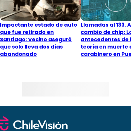
Impactante estado de auto
Llamadas al 133, 
que fue retirado en
cambio de chip: L
Santiago: Vecino aseguró
antecedentes de 
que solo lleva dos días
teoría en muerte 
abandonado
carabinero en Pu