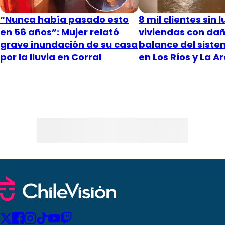
“Nunca había pasado esto
8 mil clientes sin l
en 56 años”: Mujer relató
viviendas con daño
grave inundación de su casa
balance del siste
por la lluvia en Corral
en Los Ríos y La 