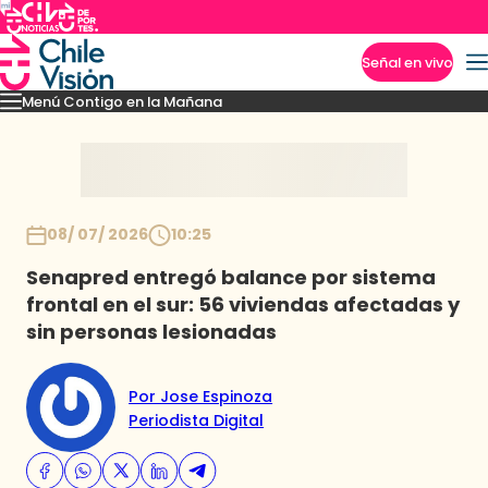
Señal en vivo
Menú Contigo en la Mañana
Imperdibles
Momentos
Reportajes
Denuncias
Policial
Política
Espectáculo
Inicio
08/ 07/ 2026
10:25
Senapred entregó balance por sistema
frontal en el sur: 56 viviendas afectadas y
sin personas lesionadas
Por Jose Espinoza
Periodista Digital