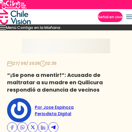
Señal en vivo
Menú Contigo en la Mañana
Imperdibles
Momentos
Reportajes
Denuncias
Policial
Política
Espectáculo
Inicio
27/ 05/ 2026
12:35
“¡Se pone a mentir!”: Acusado de
maltratar a su madre en Quilicura
respondió a denuncia de vecinos
Por Jose Espinoza
Periodista Digital