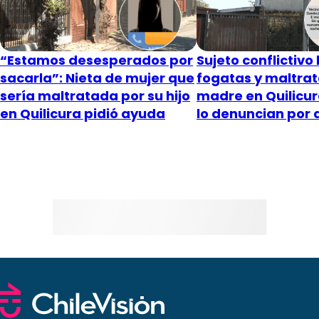
“Estamos desesperados por
Sujeto conflictivo
sacarla”: Nieta de mujer que
fogatas y maltrat
sería maltratada por su hijo
madre en Quilicur
en Quilicura pidió ayuda
lo denuncian por